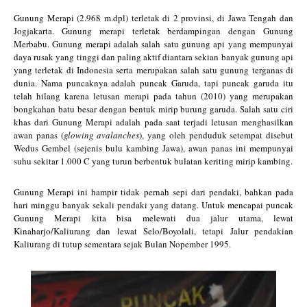
Gunung Merapi (2.968 m.dpl) terletak di 2 provinsi, di Jawa Tengah dan
Jogjakarta. Gunung merapi terletak berdampingan dengan Gunung
Merbabu. Gunung merapi adalah salah satu gunung api yang mempunyai
daya rusak yang tinggi dan paling aktif diantara sekian banyak gunung api
yang terletak di Indonesia serta merupakan salah satu gunung terganas di
dunia. Nama puncaknya adalah puncak Garuda, tapi puncak garuda itu
telah hilang karena letusan merapi pada tahun (2010) yang merupakan
bongkahan batu besar dengan bentuk mirip burung garuda. Salah satu ciri
khas dari Gunung Merapi adalah pada saat terjadi letusan menghasilkan
awan panas (
glowing avalanches
), yang oleh penduduk setempat disebut
Wedus Gembel (sejenis bulu kambing Jawa), awan panas ini mempunyai
suhu sekitar 1.000 C yang turun berbentuk bulatan keriting mirip kambing.
Gunung Merapi ini hampir tidak pernah sepi dari pendaki, bahkan pada
hari minggu banyak sekali pendaki yang datang. Untuk mencapai puncak
Gunung Merapi kita bisa melewati dua jalur utama, lewat
Kinaharjo/Kaliurang dan lewat Selo/Boyolali, tetapi Jalur pendakian
Kaliurang di tutup sementara sejak Bulan Nopember 1995.