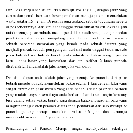
Dari Pos I Perjalanan dilanjutkan menuju Pos Tugu II, dengan jalur yang
curam dan penuh bebatuan besar. perjalanan menuju pos ini memerlukan
waktu sekitar 1,5 - 2 jam. Di pos ini juga terdapat sebuah tugu, sama seperti
di pos sebelumnya. dari sini anda tinggal memerlukan waktu sekitar 1 jam
untuk menuju pasar bubrah. medan pendakian masih serupa dengan medan
pendakian sebelumnya. menjelang pasar bubrah anda akan melewati
sebuah beberapa memoriam yang berada pada sebuah dataran yang
menjadi puncak sebuah punggungan. dari sini anda tinggal turun menuju
pasar bubrah.Pasar bubrah berada pada sebuah lembahan yang dipenuhi
batu - batu besar yang berserakan. dari sini terlihat 2 buah puncak.
disebelah kiri anda adalah jalur menuju kawah woro.
Dan di hadapan anda adalah jalur yang menuju ke puncak. dari pasar
bubrah menuju puncak memerlukan waktu sekitar 1 jam dengan jalur yang
sangat curam dan pasir. medan yang anda hadapi adalah pasir dan berbatu
yang mudah longsor. sebaiknya anda berhati - hati karena angin kencang
bisa datang setiap waktu. begitu juga dengan bahaya longsoran batu yang
mungkin terinjak oleh pendaki diatas anda. pendakian dari selo menuju ke
puncak gunung merapi memakan waktu 5-6 jam dan turunnya
membutuhkan waktu 3 - 4 jam per jalanan.
Pemandangan di Puncak Merapi sangat menakjubkan sekaligus