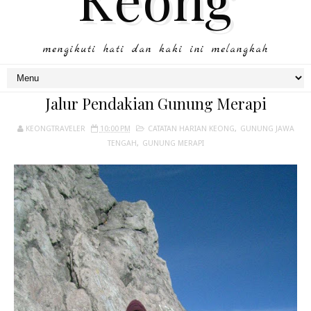
mengikuti hati dan kaki ini melangkah
Jalur Pendakian Gunung Merapi
KEONGTRAVELER
10:00 PM
CATATAN HARIAN KEONG
,
GUNUNG JAWA
TENGAH
,
GUNUNG MERAPI