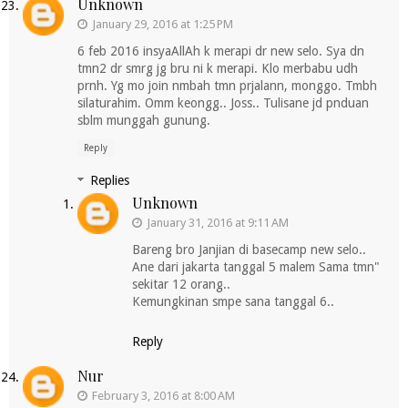
Unknown
January 29, 2016 at 1:25 PM
6 feb 2016 insyaAllAh k merapi dr new selo. Sya dn
tmn2 dr smrg jg bru ni k merapi. Klo merbabu udh
prnh. Yg mo join nmbah tmn prjalann, monggo. Tmbh
silaturahim. Omm keongg.. Joss.. Tulisane jd pnduan
sblm munggah gunung.
Reply
Replies
Unknown
January 31, 2016 at 9:11 AM
Bareng bro Janjian di basecamp new selo..
Ane dari jakarta tanggal 5 malem Sama tmn"
sekitar 12 orang..
Kemungkinan smpe sana tanggal 6..
Reply
Nur
February 3, 2016 at 8:00 AM