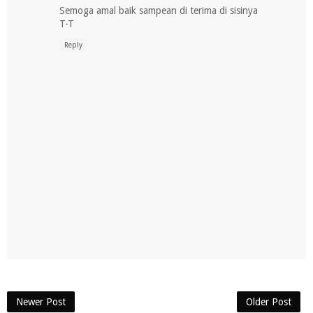
Semoga amal baik sampean di terima di sisinya
T-T
Reply
Newer Post
Older Post