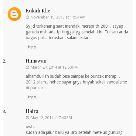
Kukuh Klie
November 19, 2013 at 11:54 AM
Sy jd terkenang saat mendaki merapi th.2001..sayap
garuda msh ada tp tinggal yg sebelah kiri. Tulisan anda
bagus pak...teruskan. salam lestari.
Reply
Himawan
March 24, 2014 at 12:50 PM
alhamdulilah sudah bisa sampai ke puncak merapi..
2012 silam.. hehee sayangnya bnyak sekali vandalisme
di puncak...
Reply
Halra
May 12, 2014 at 7:40 PM
owh,
sudah ada jalur baru ya Bro setelah metelus gunung