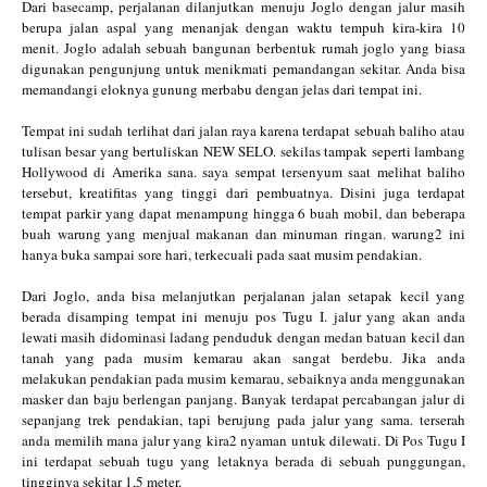
Dari basecamp, perjalanan dilanjutkan menuju Joglo dengan jalur masih
berupa jalan aspal yang menanjak dengan waktu tempuh kira-kira 10
menit. Joglo adalah sebuah bangunan berbentuk rumah joglo yang biasa
digunakan pengunjung untuk menikmati pemandangan sekitar. Anda bisa
memandangi eloknya gunung merbabu dengan jelas dari tempat ini.
Tempat ini sudah terlihat dari jalan raya karena terdapat sebuah baliho atau
tulisan besar yang bertuliskan NEW SELO. sekilas tampak seperti lambang
Hollywood di Amerika sana. saya sempat tersenyum saat melihat baliho
tersebut, kreatifitas yang tinggi dari pembuatnya. Disini juga terdapat
tempat parkir yang dapat menampung hingga 6 buah mobil, dan beberapa
buah warung yang menjual makanan dan minuman ringan. warung2 ini
hanya buka sampai sore hari, terkecuali pada saat musim pendakian.
Dari Joglo, anda bisa melanjutkan perjalanan jalan setapak kecil yang
berada disamping tempat ini menuju pos Tugu I. jalur yang akan anda
lewati masih didominasi ladang penduduk dengan medan batuan kecil dan
tanah yang pada musim kemarau akan sangat berdebu. Jika anda
melakukan pendakian pada musim kemarau, sebaiknya anda menggunakan
masker dan baju berlengan panjang. Banyak terdapat percabangan jalur di
sepanjang trek pendakian, tapi berujung pada jalur yang sama. terserah
anda memilih mana jalur yang kira2 nyaman untuk dilewati. Di Pos Tugu I
ini terdapat sebuah tugu yang letaknya berada di sebuah punggungan,
tingginya sekitar 1,5 meter.