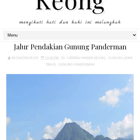
mengikuti hati dan kaki ini melangkah
Jalur Pendakian Gunung Panderman
KEONGTRAVELER
10:00 PM
CATATAN HARIAN KEONG
,
GUNUNG JAWA
TIMUR
,
GUNUNG PANDERMAN