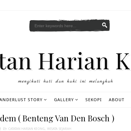
tan Harian 
mengikuti hati dan kaki ini melangkah
ANDERLUST STORY
GALLERY
SEKOPI
ABOUT
dem ( Benteng Van Den Bosch )
M
CATATAN HARIAN KEONG
,
WISATA SEJARAH