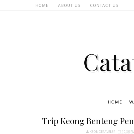
HOME
ABOUT US
CONTACT US
Cata
HOME
W
Trip Keong Benteng Pen
KEONGTRAVELER
10:35 P