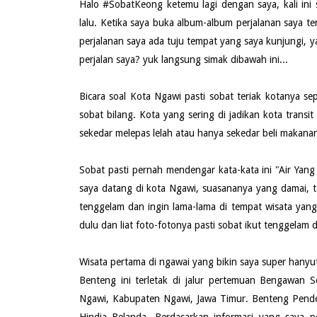
Halo #SobatKeong ketemu lagi dengan saya, kali ini
lalu. Ketika saya buka album-album perjalanan saya 
perjalanan saya ada tuju tempat yang saya kunjungi, y
perjalan saya? yuk langsung simak dibawah ini...
Bicara soal Kota Ngawi pasti sobat teriak kotanya sep
sobat bilang. Kota yang sering di jadikan kota tran
sekedar melepas lelah atau hanya sekedar beli makanan
Sobat pasti pernah mendengar kata-kata ini "Air Yan
saya datang di kota Ngawi, suasananya yang damai, 
tenggelam dan ingin lama-lama di tempat wisata yang 
dulu dan liat foto-fotonya pasti sobat ikut tenggelam d
Wisata pertama di ngawai yang bikin saya super hanyu
Benteng ini terletak di jalur pertemuan Bengawan 
Ngawi, Kabupaten Ngawi, Jawa Timur. Benteng Pende
Hindia Belanda. Berdasarkan informasi yang saya p