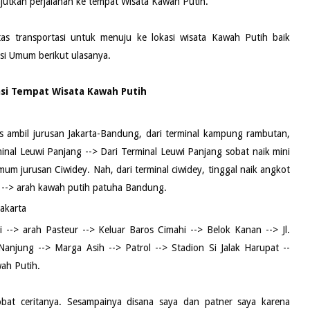
jutkan perjalanan ke tempat Wisata Kawah Putih.
as transportasi untuk menuju ke lokasi wisata Kawah Putih baik
si Umum berikut ulasanya.
si Tempat Wisata Kawah Putih
eres ambil jurusan Jakarta-Bandung, dari terminal kampung rambutan,
minal Leuwi Panjang --> Dari Terminal Leuwi Panjang sobat naik mini
m jurusan Ciwidey. Nah, dari terminal ciwidey, tinggal naik angkot
li --> arah kawah putih patuha Bandung.
Jakarta
i --> arah Pasteur --> Keluar Baros Cimahi --> Belok Kanan --> Jl.
Nanjung --> Marga Asih --> Patrol --> Stadion Si Jalak Harupat --
wah Putih.
at ceritanya. Sesampainya disana saya dan patner saya karena