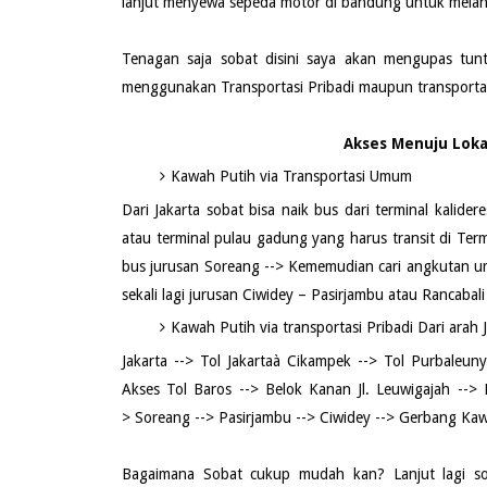
lanjut menyewa sepeda motor di bandung untuk melan
Tenagan saja sobat disini saya akan mengupas tunt
menggunakan Transportasi Pribadi maupun transporta
Akses Menuju Loka
Kawah Putih via Transportasi Umum
Dari Jakarta sobat bisa naik bus dari terminal kalid
atau terminal pulau gadung yang harus transit di Ter
bus jurusan Soreang --> Kememudian cari angkutan umu
sekali lagi jurusan Ciwidey – Pasirjambu atau Rancaba
Kawah Putih via transportasi Pribadi Dari arah 
Jakarta --> Tol Jakartaà Cikampek --> Tol Purbaleuny
Akses Tol Baros --> Belok Kanan Jl. Leuwigajah --> 
> Soreang --> Pasirjambu --> Ciwidey --> Gerbang Ka
Bagaimana Sobat cukup mudah kan? Lanjut lagi sob