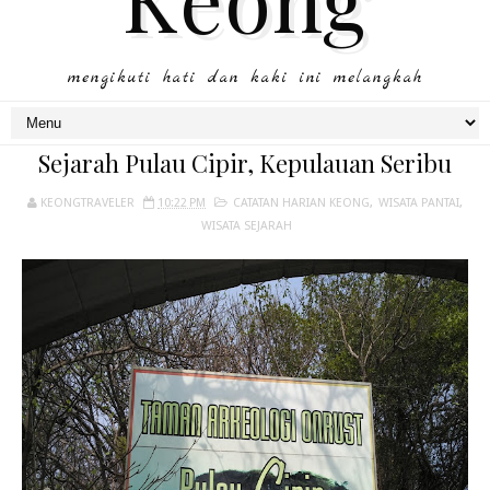
mengikuti hati dan kaki ini melangkah
Sejarah Pulau Cipir, Kepulauan Seribu
KEONGTRAVELER
10:22 PM
CATATAN HARIAN KEONG
,
WISATA PANTAI
,
WISATA SEJARAH