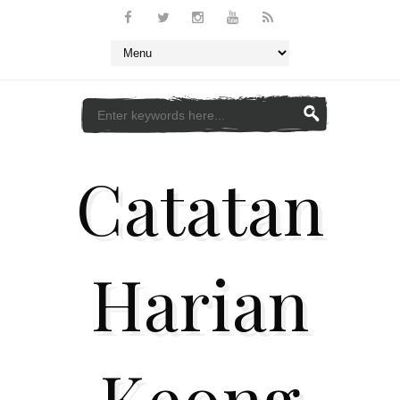
Catatan
Harian
Keong