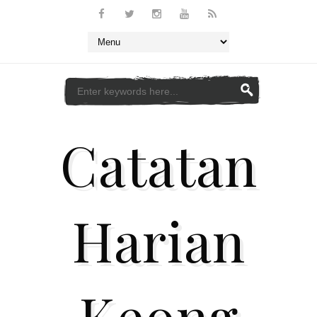
Catatan
Harian
Keong