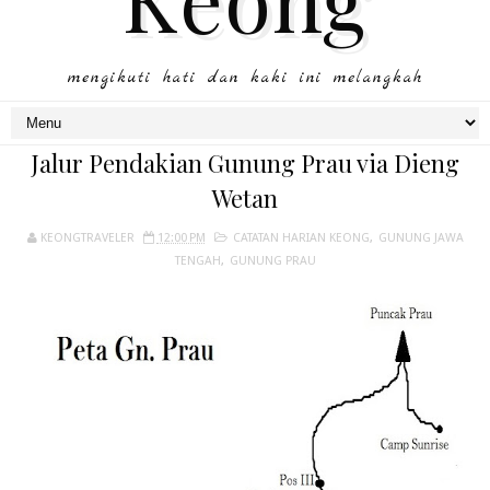
mengikuti hati dan kaki ini melangkah
Jalur Pendakian Gunung Prau via Dieng
Wetan
KEONGTRAVELER
12:00 PM
CATATAN HARIAN KEONG
,
GUNUNG JAWA
TENGAH
,
GUNUNG PRAU