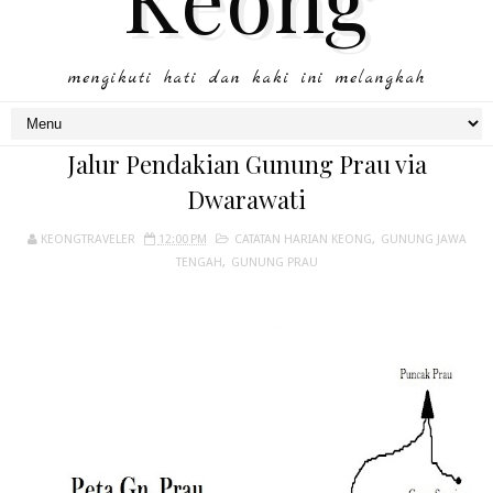
mengikuti hati dan kaki ini melangkah
Jalur Pendakian Gunung Prau via
Dwarawati
KEONGTRAVELER
12:00 PM
CATATAN HARIAN KEONG
,
GUNUNG JAWA
TENGAH
,
GUNUNG PRAU