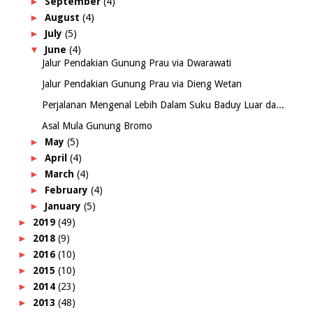
►
September
(4)
►
August
(4)
►
July
(5)
▼
June
(4)
Jalur Pendakian Gunung Prau via Dwarawati
Jalur Pendakian Gunung Prau via Dieng Wetan
Perjalanan Mengenal Lebih Dalam Suku Baduy Luar da...
Asal Mula Gunung Bromo
►
May
(5)
►
April
(4)
►
March
(4)
►
February
(4)
►
January
(5)
►
2019
(49)
►
2018
(9)
►
2016
(10)
►
2015
(10)
►
2014
(23)
►
2013
(48)