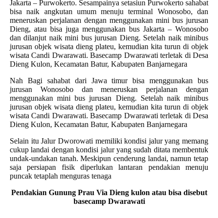
Jakarta – Purwokerto. Sesampainya setasiun Purwokerto sahabat
bisa naik angkutan umum menuju terminal Wonosobo, dan
meneruskan perjalanan dengan menggunakan mini bus jurusan
Dieng, atau bisa juga menggunakan bus Jakarta – Wonosobo
dan dilanjut naik mini bus jurusan Dieng. Setelah naik minibus
jurusan objek wisata dieng plateu, kemudian kita turun di
objek
wisata Candi Dwarawati. Basecamp Dwarawati terletak di Desa
Dieng Kulon, Kecamatan Batur, Kabupaten Banjarnegara
Nah Bagi sahabat dari Jawa timur bisa menggunakan bus
jurusan Wonosobo dan meneruskan perjalanan dengan
menggunakan mini bus jurusan Dieng. Setelah naik minibus
jurusan objek wisata dieng plateu, kemudian kita turun di
objek
wisata Candi Dwarawati. Basecamp Dwarawati terletak di Desa
Dieng Kulon, Kecamatan Batur, Kabupaten Banjarnegara
Selain itu Jalur Dworowati memiliki kondisi jalur yang memang
cukup landai dengan kondisi jalur yang sudah ditata membentuk
undak-undakan tanah. Meskipun cenderung landai, namun tetap
saja persiapan fisik diperlukan lantaran pendakian menuju
puncak tetaplah menguras tenaga
Pendakian Gunung Prau Via Dieng kulon atau bisa disebut
basecamp Dwarawati