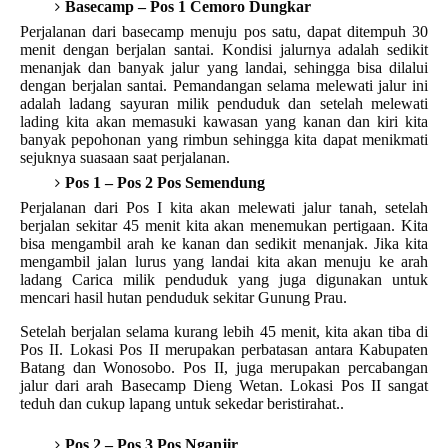
Basecamp – Pos 1 Cemoro Dungkar
Perjalanan dari basecamp menuju pos satu, dapat ditempuh 30
menit dengan berjalan santai. Kondisi jalurnya adalah sedikit
menanjak dan banyak jalur yang landai, sehingga bisa dilalui
dengan berjalan santai. Pemandangan selama melewati jalur ini
adalah ladang sayuran milik penduduk dan setelah melewati
lading kita akan memasuki kawasan yang kanan dan kiri kita
banyak pepohonan yang rimbun sehingga kita dapat menikmati
sejuknya suasaan saat perjalanan.
Pos 1 – Pos 2 Pos Semendung
Perjalanan dari Pos I kita akan melewati jalur tanah, setelah
berjalan sekitar 45 menit kita akan menemukan pertigaan. Kita
bisa mengambil arah ke kanan dan sedikit menanjak. Jika kita
mengambil jalan lurus yang landai kita akan menuju ke arah
ladang Carica milik penduduk yang juga digunakan untuk
mencari hasil hutan penduduk sekitar Gunung Prau.
Setelah berjalan selama kurang lebih 45 menit, kita akan tiba di
Pos II. Lokasi Pos II merupakan perbatasan antara Kabupaten
Batang dan Wonosobo. Pos II, juga merupakan percabangan
jalur dari arah Basecamp Dieng Wetan. Lokasi Pos II sangat
teduh dan cukup lapang untuk sekedar beristirahat.
.
Pos 2 – Pos 3
Pos Nganjir