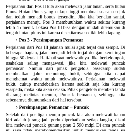
Perjalanan dari Pos II kita akan melewati jalur tanah, serta hutan
Pinus. Hutan Pinus yang cukup tinggi membuat suasana sejuk
dan teduh menjadi bonus tersendiri. Jika kita berjalan santai,
perjalanan menuju Pos 3 membutuhkan waktu sekitar kurang
lebih 45 menit. Lokasi Pos III bisa dengan mudah ditemukan di
tengah hutan pinus ini karena disekitarnya sedikit lebih lapang.
Pos 3 - Persimpangan Pemancar
Perjalanan dari Pos III jalanan mulai agak terjal dan sempit. Di
beberapa bagian, jalan menjadi lebih terjal dengan kemiringan
hingga 50 derajat. Hati-hati saat melewatinya. Jika berkelompok,
usahakan saling mengawasi, jika kita melewati puncak
pemancar. Namun dari pihak pengelola basecamp sudah
membuatkan jalur memotong bukit, sehingga kita dapat
menghemat waktu untuk melewatinya. Perjalanan melewati
bukit, cukup mendebarkan karena sedikit saja kita kurang
waspada, maka kita akan celaka. Pihak pengelola memberi tanda
dilarang melintas menuju, Puncak Pemancar, sehingga kita
sebenarnya diuntungkan dari hal tersebut.
Persimpangan Pemancar – Puncak
Setelah dari pos tiga menuju puncak kita akan melewati kanan
kiri adalah jurang jadi perlu diperhatikan setiap langka, disini
kita melewati puncak gunung prau 2.590 mdpl Di area puncak
ini saya tidak merekomendasikan untuk mendirikan tenda ya