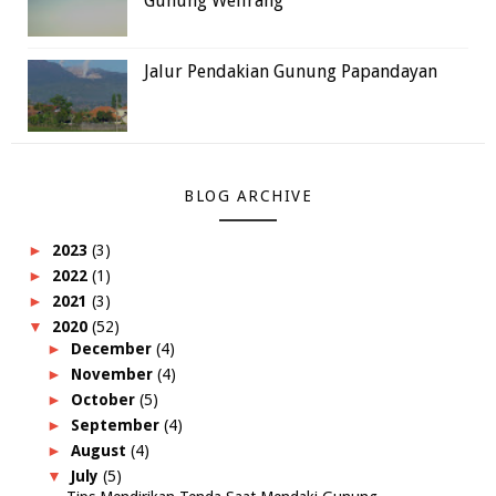
Gunung Welirang
Jalur Pendakian Gunung Papandayan
BLOG ARCHIVE
►
2023
(3)
►
2022
(1)
►
2021
(3)
▼
2020
(52)
►
December
(4)
►
November
(4)
►
October
(5)
►
September
(4)
►
August
(4)
▼
July
(5)