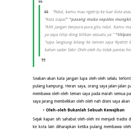
“Ndut, kamu mau ngetrip ke luar kota at
“Kata siapa?” *
pasang muka sepolos mungki
“Ahh jangan berpura-pura gitu ndut. Kamu ma
ya saya nitip dong bilikan sesuatu ya ” *
titipan
“saya langsung bilang ke temen saya Nyetttt 
kalian sadar fakir Oleh-oleh itu tidak pantas h
Seakan-akan kata jangan lupa oleh-oleh selalu terlo
pulang kampung. Heran saya, orang saya jalan-jalan pak
membawa oleh-oleh teman saya pada marah semua pada
saya jarang membelikan oleh-oleh nah disini saya akan
Oleh-oleh Bukanlah Sebuah Kewajiban
Sejak kapan sih sahabat oleh-oleh ini menjadi tradisi
ke kota lain diharapkan ketika pulang membawa ole