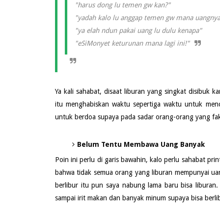
"harus dong lu temen gw kan?"
"yadah kalo lu anggap temen gw mana uangnya
"ya elah ndun pakai uang lu dulu kenapa"
"eSiMonyet keturunan mana lagi ini!"
Ya kali sahabat, disaat liburan yang singkat disibuk 
itu menghabiskan waktu sepertiga waktu untuk menca
untuk berdoa supaya pada sadar orang-orang yang faki
Belum Tentu Membawa Uang Banyak
Poin ini perlu di garis bawahin, kalo perlu sahabat pri
bahwa tidak semua orang yang liburan mempunyai ua
berlibur itu pun saya nabung lama baru bisa liburan
sampai irit makan dan banyak minum supaya bisa berlib