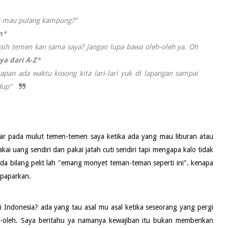
au mau pulang kampung?”
n
*
sih temen kan sama saya? Jangan lupa bawa oleh-oleh ya. Oh
ya dari A-Z
*
kapan ada waktu kosong kita lari-lari yuk di lapangan sampai
idup”
ntar pada mulut temen-temen saya ketika ada yang mau liburan atau
ai uang sendiri dan pakai jatah cuti sendiri tapi mengapa kalo tidak
 bilang pelit lah "emang monyet teman-teman seperti ini". kenapa
 paparkan.
 di Indonesia? ada yang tau asal mu asal ketika seseorang yang pergi
h-oleh. Saya beritahu ya namanya kewajiban itu bukan memberikan