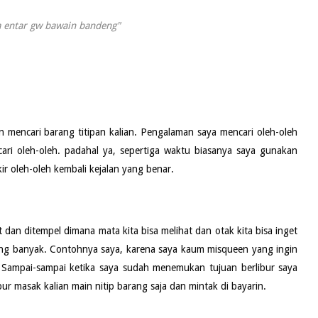
 entar gw bawain bandeng"
kan mencari barang titipan kalian. Pengalaman saya mencari oleh-oleh
ri oleh-oleh. padahal ya, sepertiga waktu biasanya saya gunakan
r oleh-oleh kembali kejalan yang benar.
nt dan ditempel dimana mata kita bisa melihat dan otak kita bisa inget
ng banyak. Contohnya saya, karena saya kaum misqueen yang ingin
. Sampai-sampai ketika saya sudah menemukan tujuan berlibur saya
ur masak kalian main nitip barang saja dan mintak di bayarin.