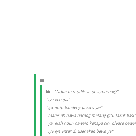
"Ndun lu mudik ya di semarang?"
"iya kenapa"
"gw nitip bandeng presto ya?"
"males ah bawa barang matang gitu takut basi"
"ya, elah ndun bawain kenapa sih, please bawai
"iye,iye entar di usahakan bawa ya"