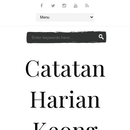
Catatan
Harian
Keong